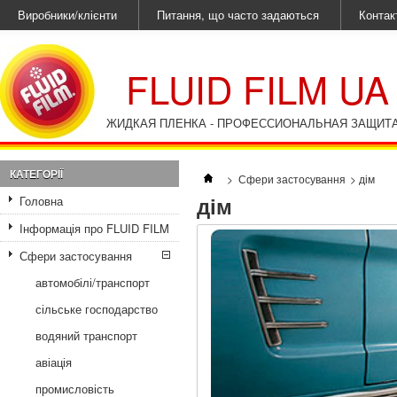
Виробники/клієнти
Питання, що часто задаються
Контак
FLUID FILM UA
ЖИДКАЯ ПЛЕНКА - ПРОФЕССИОНАЛЬНАЯ ЗАЩИТ
КАТЕГОРІЇ
>
Сфери застосування
>
дім
дім
Головна
Інформація про FLUID FILM
Сфери застосування
автомобілі/транспорт
сільське господарство
водяний транспорт
авіація
промисловість